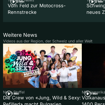
TeleBärn News
TeleBärn 
3 Min
2 Min
Vom Feld zur Motocross-
Schwing
Rennstrecke
neues 
Weitere News
Videos aus der Region, der Schweiz und aller Welt
Neue Staffel
Mittelamerik
1 Min
1 Min
Die Crew von «Jung, Wild & Sexy:
Vulkanaus
Refilled» macht Bulgarien
1400 Pers