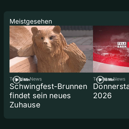
Meistgesehen
TeleBärn News
TeleBärn News
2 Min
15 Min
Schwingfest-Brunnen
Donnersta
findet sein neues
2026
Zuhause