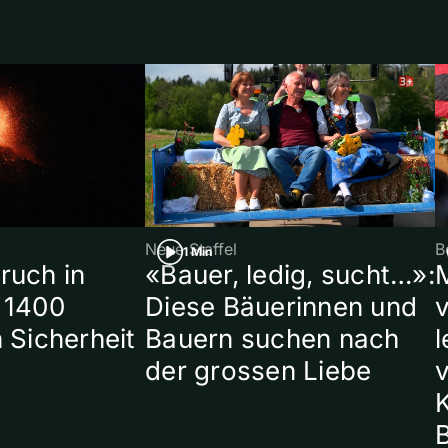
Neue Staffel
B
1 Min
ruch in
«Bauer, ledig, sucht…»:
 1400
Diese Bäuerinnen und
 Sicherheit
Bauern suchen nach
l
der grossen Liebe