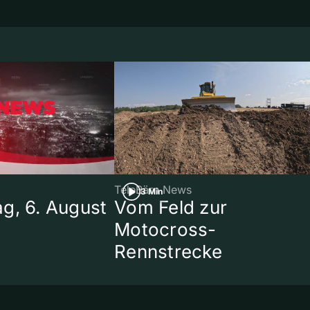
TeleBärn News
3 Min
g, 6. August
Vom Feld zur
Motocross-
Rennstrecke