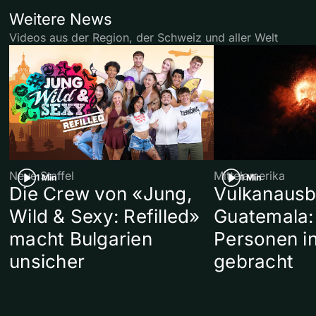
Weitere News
Videos aus der Region, der Schweiz und aller Welt
Neue Staffel
Mittelamerika
1 Min
1 Min
Die Crew von «Jung,
Vulkanausb
Wild & Sexy: Refilled»
Guatemala:
macht Bulgarien
Personen in
unsicher
gebracht