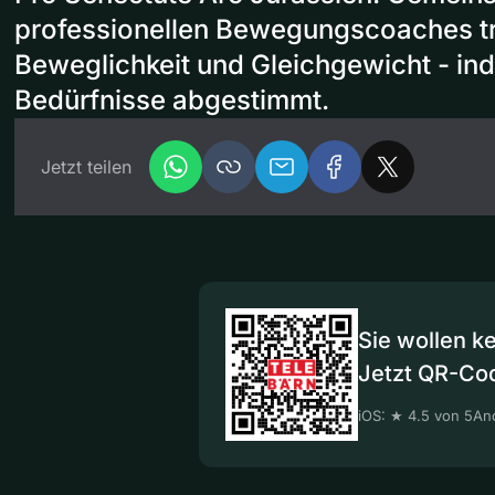
professionellen Bewegungscoaches tra
Beweglichkeit und Gleichgewicht - indi
Bedürfnisse abgestimmt.
Jetzt teilen
Sie wollen k
Jetzt QR-Co
iOS: ★ 4.5 von 5
And