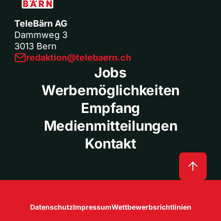
TeleBärn AG
Dammweg 3
3013 Bern
redaktion@telebaern.ch
Jobs
Werbemöglichkeiten
Empfang
Medienmitteilungen
Kontakt
Datenschutz
Impressum
Wettbewerbsrichtlinien