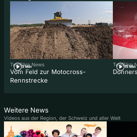
TeleBärn News
TeleBärn 
3 Min
15 Min
Vom Feld zur Motocross-
Donners
Rennstrecke
Weitere News
Videos aus der Region, der Schweiz und aller Welt