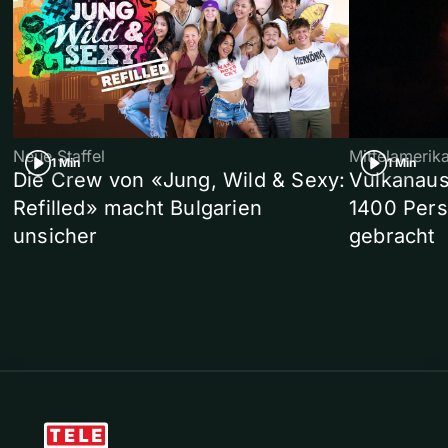
Neue Staffel
Mittelamerik
1 Min
1 Min
Die Crew von «Jung, Wild & Sexy:
Vulkanaus
Refilled» macht Bulgarien
1400 Pers
unsicher
gebracht