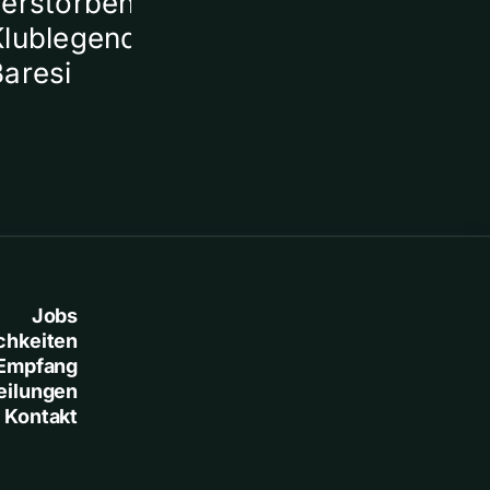
verstorbener
Klublegende Franco
Baresi
Jobs
chkeiten
Empfang
eilungen
Kontakt