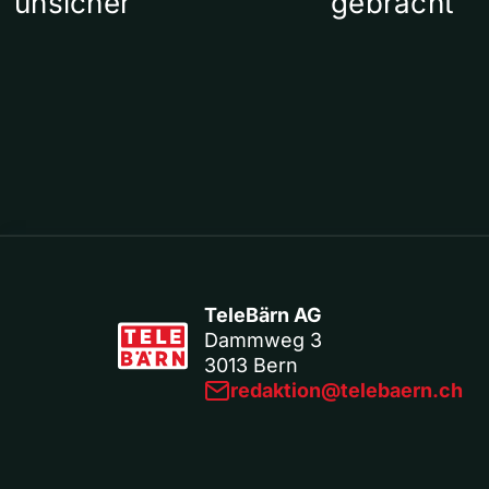
unsicher
gebracht
TeleBärn AG
Dammweg 3
3013 Bern
redaktion@telebaern.ch