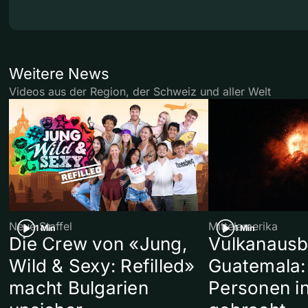
Weitere News
Videos aus der Region, der Schweiz und aller Welt
Neue Staffel
Mittelamerika
1 Min
1 Min
Die Crew von «Jung,
Vulkanausb
Wild & Sexy: Refilled»
Guatemala:
macht Bulgarien
Personen in