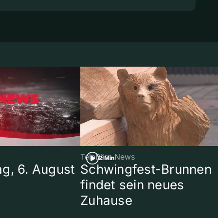
TeleBärn News
2 Min
g, 6. August
Schwingfest-Brunnen
findet sein neues
Zuhause