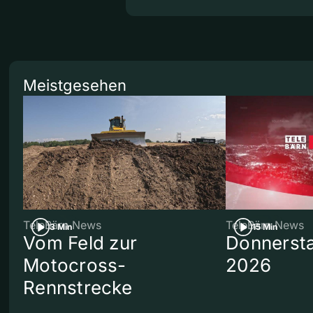
Meistgesehen
TeleBärn News
TeleBärn News
3 Min
15 Min
Vom Feld zur
Donnersta
Motocross-
2026
Rennstrecke