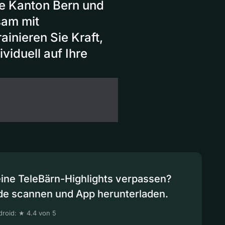
e Kanton Bern und
sam mit
inieren Sie Kraft,
viduell auf Ihre
eine TeleBärn-Highlights verpassen?
de scannen und App herunterladen.
roid: ★ 4.4 von 5