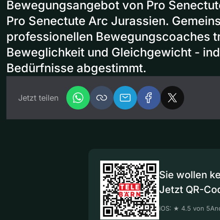
Bewegungsangebot von Pro Senectut
Pro Senectute Arc Jurassien. Gemein
professionellen Bewegungscoaches tra
Beweglichkeit und Gleichgewicht - indi
Bedürfnisse abgestimmt.
Jetzt teilen
Sie wollen k
Jetzt QR-Co
iOS: ★ 4.5 von 5
And