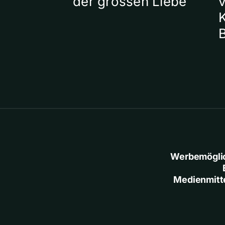
der grossen Liebe
Werbemögli
Medienmitt