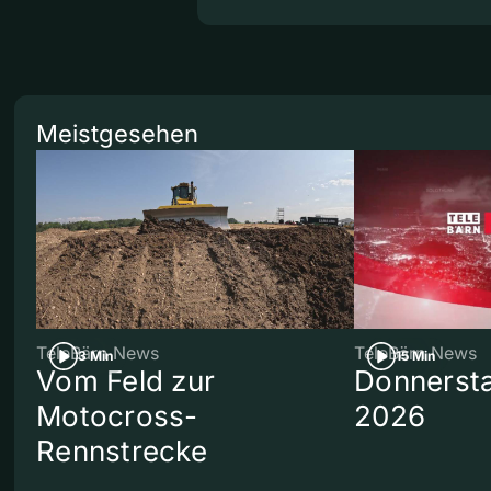
Meistgesehen
TeleBärn News
TeleBärn News
3 Min
15 Min
Vom Feld zur
Donnersta
Motocross-
2026
Rennstrecke