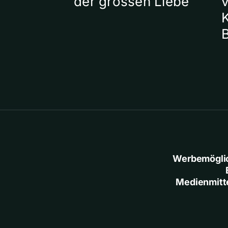
der grossen Liebe
Werbemögli
Medienmitt