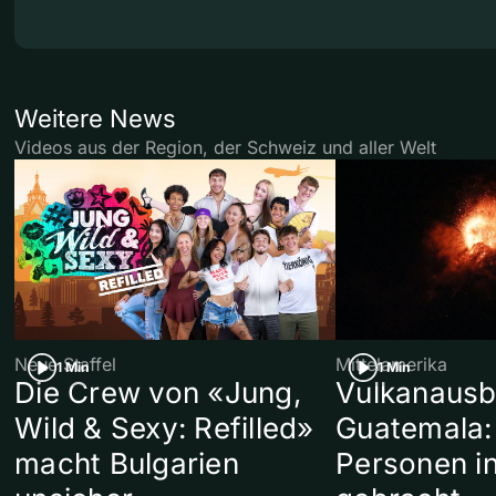
Weitere News
Videos aus der Region, der Schweiz und aller Welt
Neue Staffel
Mittelamerika
1 Min
1 Min
Die Crew von «Jung,
Vulkanausb
Wild & Sexy: Refilled»
Guatemala:
macht Bulgarien
Personen in