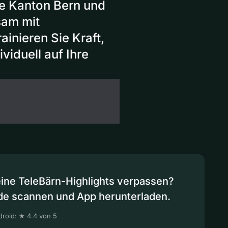
e Kanton Bern und
sam mit
inieren Sie Kraft,
viduell auf Ihre
eine TeleBärn-Highlights verpassen?
de scannen und App herunterladen.
roid: ★ 4.4 von 5