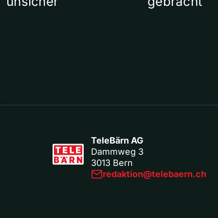
unsicher
gebracht
TeleBärn AG
Dammweg 3
3013 Bern
redaktion@telebaern.ch