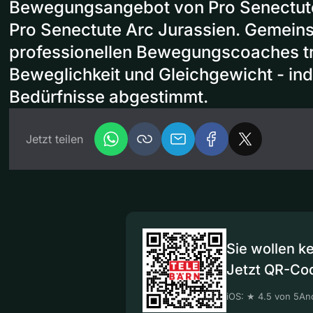
Bewegungsangebot von Pro Senectut
Pro Senectute Arc Jurassien. Gemein
professionellen Bewegungscoaches tra
Beweglichkeit und Gleichgewicht - indi
Bedürfnisse abgestimmt.
Jetzt teilen
Sie wollen k
Jetzt QR-Co
iOS: ★ 4.5 von 5
And