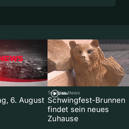
TeleBärn News
2 Min
g, 6. August
Schwingfest-Brunnen
findet sein neues
Zuhause