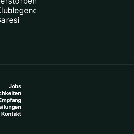
verstorbener
Klublegende Franco
Baresi
Jobs
chkeiten
Empfang
eilungen
Kontakt