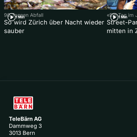
90 Tonnen Abfall
«Ein Tag im 
1 Min
1 Min
So wird Zürich über Nacht wieder
Street-P
sauber
mitten in 
TeleBärn AG
Dammweg 3
3013 Bern