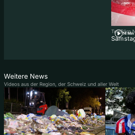
TeleBärn 
14 Min
Samstag
Weitere News
Videos aus der Region, der Schweiz und aller Welt