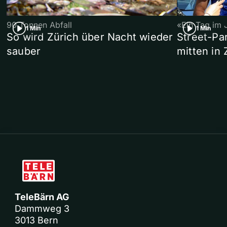
90 Tonnen Abfall
«Ein Tag im 
1 Min
1 Min
So wird Zürich über Nacht wieder
Street-P
sauber
mitten in 
TeleBärn AG
Dammweg 3
3013 Bern