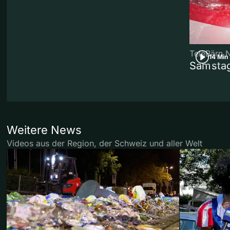
TeleBärn 
14 Min
Samstag
Weitere News
Videos aus der Region, der Schweiz und aller Welt