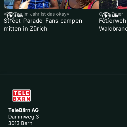
«Ein Tag im Jahr ist das okay»
Ohne Feuer
1 Min
1 Min
Street-Parade-Fans campen
Feuerwehr 
mitten in Zürich
Waldbrand
TeleBärn AG
Dammweg 3
3013 Bern