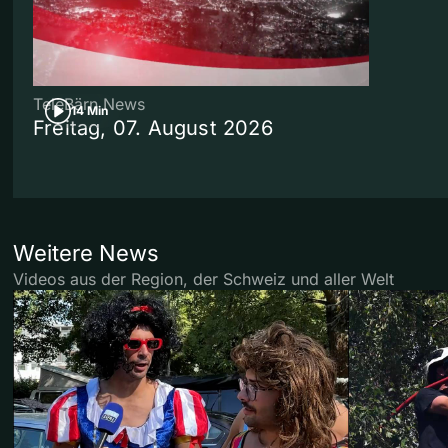
TeleBärn News
14 Min
Freitag, 07. August 2026
Weitere News
Videos aus der Region, der Schweiz und aller Welt