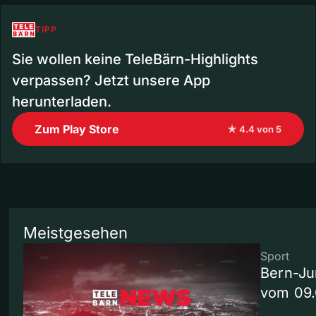
TIPP
Sie wollen keine TeleBärn-Highlights
verpassen? Jetzt unsere App
herunterladen.
Zum Play Store
★ 4.4 von 5
Meistgesehen
Sport
Bern-Ju
vom 09