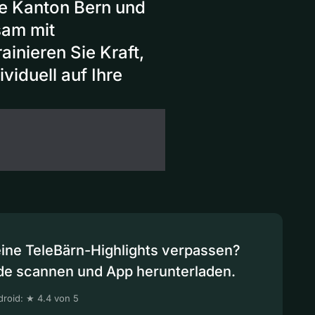
e Kanton Bern und
sam mit
inieren Sie Kraft,
viduell auf Ihre
eine TeleBärn-Highlights verpassen?
de scannen und App herunterladen.
roid: ★ 4.4 von 5