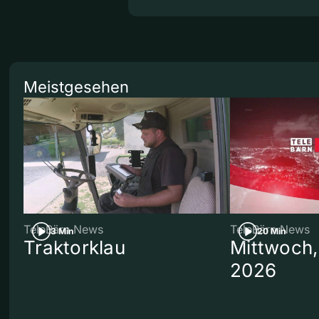
Meistgesehen
TeleBärn News
TeleBärn News
3 Min
20 Min
Traktorklau
Mittwoch,
2026