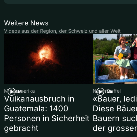
Weitere News
Videos aus der Region, der Schweiz und aller Welt
Mittelamerika
Neue Staffel
1 Min
1 Min
Vulkanausbruch in
«Bauer, led
Guatemala: 1400
Diese Bäue
Personen in Sicherheit
Bauern suc
gebracht
der grosse