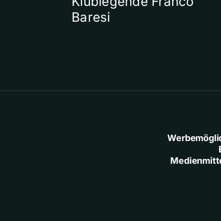
Klublegende Franco
Baresi
Werbemögli
Medienmitt