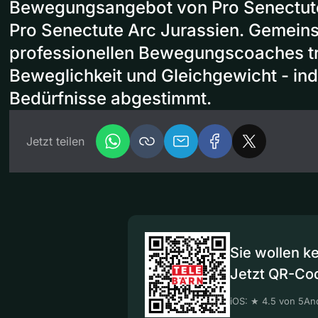
Bewegungsangebot von Pro Senectut
Pro Senectute Arc Jurassien. Gemein
professionellen Bewegungscoaches tra
Beweglichkeit und Gleichgewicht - indi
Bedürfnisse abgestimmt.
Jetzt teilen
Sie wollen k
Jetzt QR-Co
iOS: ★ 4.5 von 5
And