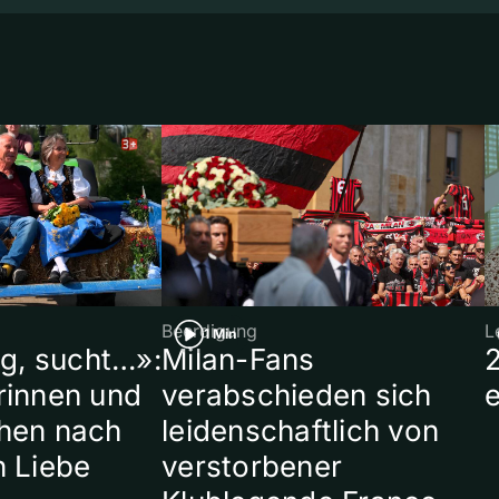
Beerdigung
L
1 Min
ig, sucht…»:
Milan-Fans
rinnen und
verabschieden sich
hen nach
leidenschaftlich von
n Liebe
verstorbener