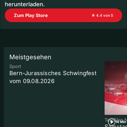
herunterladen.
Zum Play Store
★ 4.4 von 5
Meistgesehen
Sport
Bern-Jurassisches Schwingfest
vom 09.08.2026
TeleBärn 
14 Min
Samstag