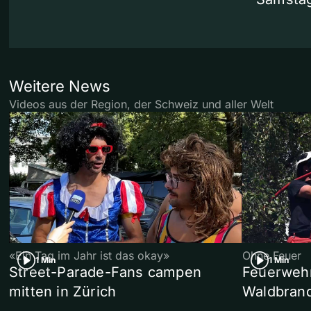
Weitere News
Videos aus der Region, der Schweiz und aller Welt
«Ein Tag im Jahr ist das okay»
Ohne Feuer
1 Min
1 Min
Street-Parade-Fans campen
Feuerwehr 
mitten in Zürich
Waldbrand