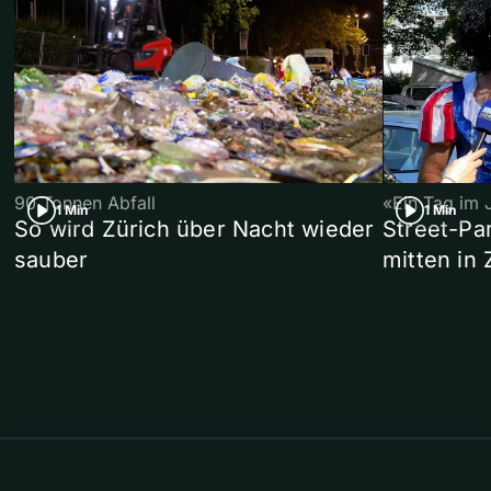
90 Tonnen Abfall
«Ein Tag im 
1 Min
1 Min
So wird Zürich über Nacht wieder
Street-P
sauber
mitten in 