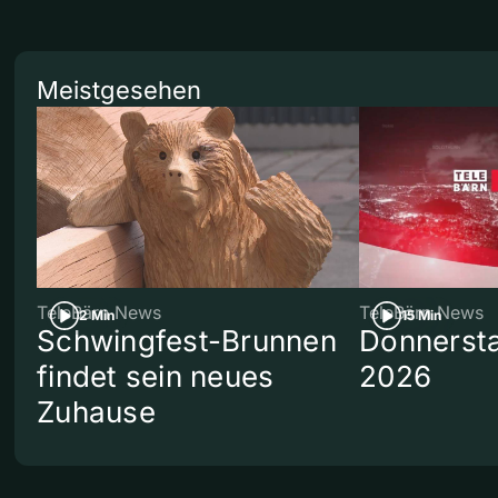
Meistgesehen
TeleBärn News
TeleBärn News
2 Min
15 Min
Schwingfest-Brunnen
Donnersta
findet sein neues
2026
Zuhause