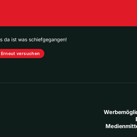
ps da ist was schiefgegangen!
Erneut versuchen
Werbemögli
Medienmitt