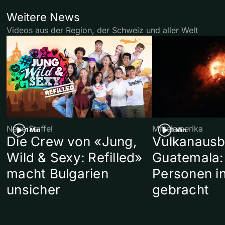
Weitere News
Videos aus der Region, der Schweiz und aller Welt
Neue Staffel
Mittelamerika
1 Min
1 Min
Die Crew von «Jung,
Vulkanausb
Wild & Sexy: Refilled»
Guatemala:
macht Bulgarien
Personen in
unsicher
gebracht