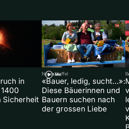
Neue Staffel
B
1 Min
ruch in
«Bauer, ledig, sucht…»:
 1400
Diese Bäuerinnen und
 Sicherheit
Bauern suchen nach
l
der grossen Liebe