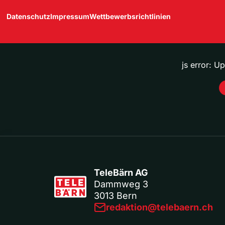
Datenschutz
Impressum
Wettbewerbsrichtlinien
js error: U
TeleBärn AG
Dammweg 3
3013 Bern
redaktion@telebaern.ch