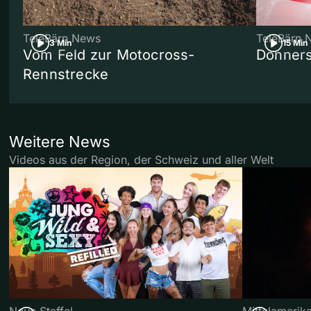
TeleBärn News
TeleBärn 
3 Min
15 Min
Vom Feld zur Motocross-
Donners
Rennstrecke
Weitere News
Videos aus der Region, der Schweiz und aller Welt