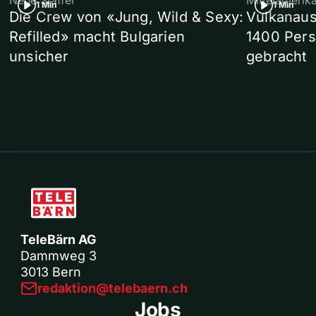
Neue Staffel
Mittelamerik
1 Min
1 Min
Die Crew von «Jung, Wild & Sexy:
Vulkanaus
Refilled» macht Bulgarien
1400 Pers
unsicher
gebracht
TeleBärn AG
Dammweg 3
3013 Bern
redaktion@telebaern.ch
Jobs