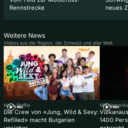
Rennstrecke
neues 
Weitere News
Videos aus der Region, der Schweiz und aller Welt
Neue Staffel
Mittelamerik
1 Min
1 Min
Die Crew von «Jung, Wild & Sexy:
Vulkanaus
Refilled» macht Bulgarien
1400 Pers