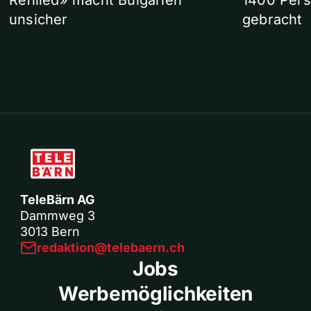
Refilled» macht Bulgarien
1400 Pers
unsicher
gebracht
TeleBärn AG
Dammweg 3
3013 Bern
redaktion@telebaern.ch
Jobs
Werbemöglichkeiten