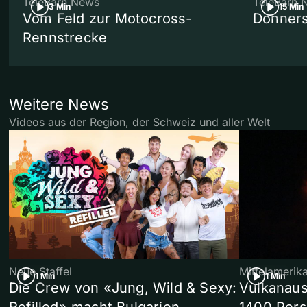
TeleBärn News
TeleBärn 
3 Min
15 Min
Vom Feld zur Motocross-
Donners
Rennstrecke
Weitere News
Videos aus der Region, der Schweiz und aller Welt
Neue Staffel
Mittelamerik
1 Min
1 Min
Die Crew von «Jung, Wild & Sexy:
Vulkanaus