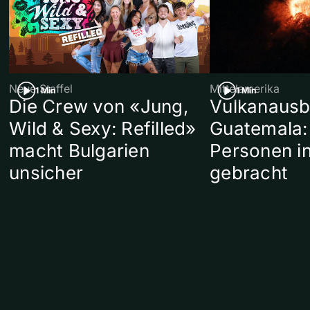
Neue Staffel
Mittelamerika
1 Min
1 Min
Die Crew von «Jung,
Vulkanausb
Wild & Sexy: Refilled»
Guatemala:
macht Bulgarien
Personen in
unsicher
gebracht