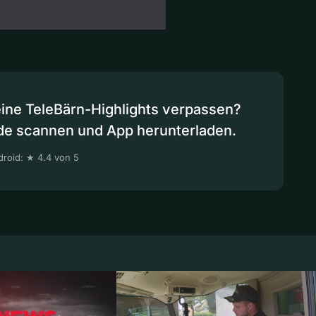
eine TeleBärn-Highlights verpassen?
de scannen und App herunterladen.
roid: ★ 4.4 von 5