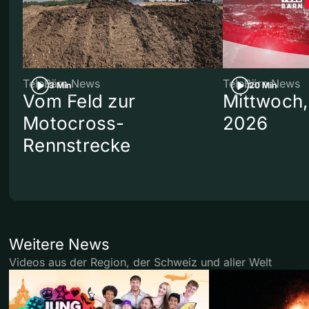
TeleBärn News
TeleBärn News
3 Min
20 Min
Vom Feld zur
Mittwoch,
Motocross-
2026
Rennstrecke
Weitere News
Videos aus der Region, der Schweiz und aller Welt