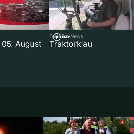
TeleBärn News
3 Min
 05. August
Traktorklau