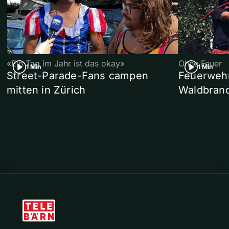
«Ein Tag im Jahr ist das okay»
Ohne Feuer
1 Min
1 Min
Street-Parade-Fans campen
Feuerwehr 
mitten in Zürich
Waldbrand