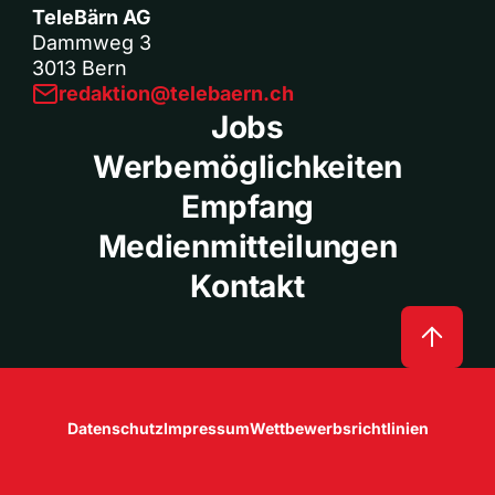
TeleBärn AG
Dammweg 3
3013 Bern
redaktion@telebaern.ch
Jobs
Werbemöglichkeiten
Empfang
Medienmitteilungen
Kontakt
Datenschutz
Impressum
Wettbewerbsrichtlinien