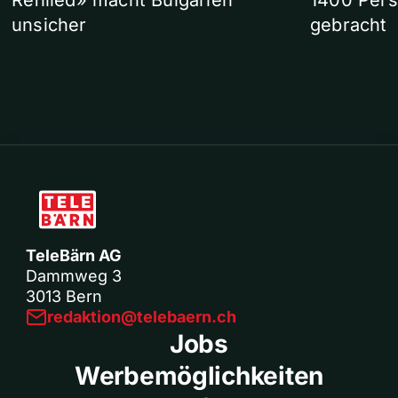
Refilled» macht Bulgarien
1400 Pers
unsicher
gebracht
TeleBärn AG
Dammweg 3
3013 Bern
redaktion@telebaern.ch
Jobs
Werbemöglichkeiten