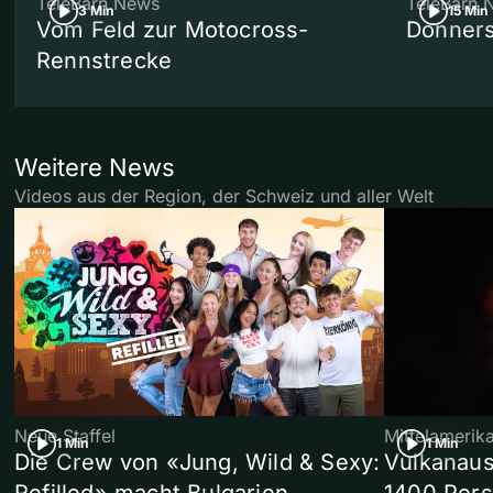
TeleBärn News
TeleBärn 
3 Min
15 Min
Vom Feld zur Motocross-
Donners
Rennstrecke
Weitere News
Videos aus der Region, der Schweiz und aller Welt
Neue Staffel
Mittelamerik
1 Min
1 Min
Die Crew von «Jung, Wild & Sexy:
Vulkanaus