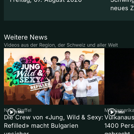
neues 
Weitere News
Videos aus der Region, der Schweiz und aller Welt
Neue Staffel
Mittelamerik
1 Min
1 Min
Die Crew von «Jung, Wild & Sexy:
Vulkanaus
Refilled» macht Bulgarien
1400 Pers