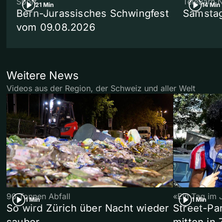
Sport
TeleBärn 
21 Min
14 Min
Bern-Jurassisches Schwingfest
Samstag
vom 09.08.2026
Weitere News
Videos aus der Region, der Schweiz und aller Welt
90 Tonnen Abfall
«Ein Tag im 
1 Min
1 Min
So wird Zürich über Nacht wieder
Street-P