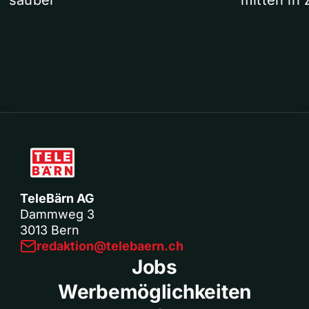
sauber
mitten in 
TeleBärn AG
Dammweg 3
3013 Bern
redaktion@telebaern.ch
Jobs
Werbemöglichkeiten