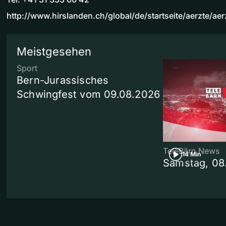
http://www.hirslanden.ch/global/de/startseite/aerzte/ae
Meistgesehen
Sport
Bern-Jurassisches
Schwingfest vom 09.08.2026
TeleBärn News
14 Min
Samstag, 08