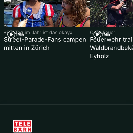
«Ein Tag im Jahr ist das okay»
Ohne Feuer
1 Min
1 Min
Street-Parade-Fans campen
Feuerwehr trai
mitten in Zürich
Waldbrandbek
Eyholz