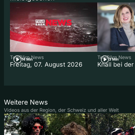
TeleBärn News
TeleBärn News
14 Min
3 Min
Freitag, 07. August 2026
Knall bei de
Weitere News
Videos aus der Region, der Schweiz und aller Welt