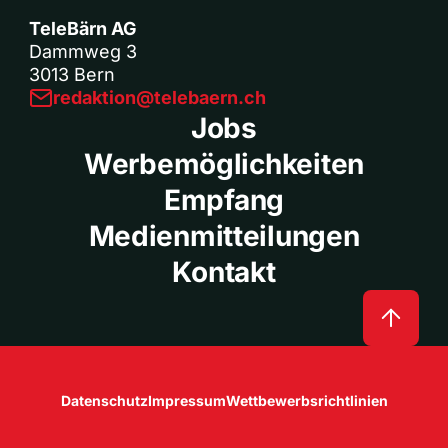
TeleBärn AG
Dammweg 3
3013 Bern
redaktion@telebaern.ch
Jobs
Werbemöglichkeiten
Empfang
Medienmitteilungen
Kontakt
Datenschutz
Impressum
Wettbewerbsrichtlinien