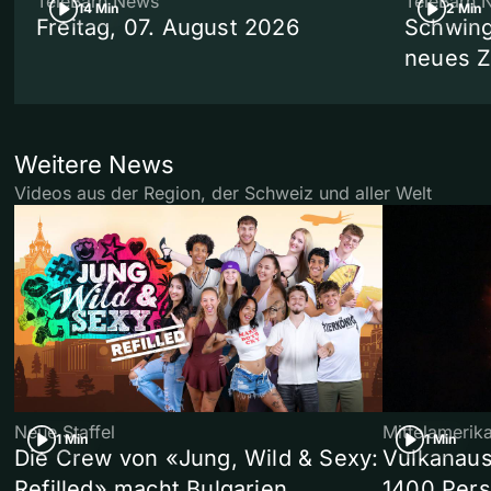
TeleBärn News
TeleBärn 
14 Min
2 Min
Freitag, 07. August 2026
Schwing
neues 
Weitere News
Videos aus der Region, der Schweiz und aller Welt
Neue Staffel
Mittelamerik
1 Min
1 Min
Die Crew von «Jung, Wild & Sexy:
Vulkanaus
Refilled» macht Bulgarien
1400 Pers