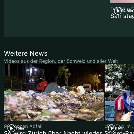
TeleBärn 
14 Min
Samstag
Weitere News
Videos aus der Region, der Schweiz und aller Welt
90 Tonnen Abfall
«Ein Tag im 
1 Min
1 Min
So wird Zürich über Nacht wieder
Street-P