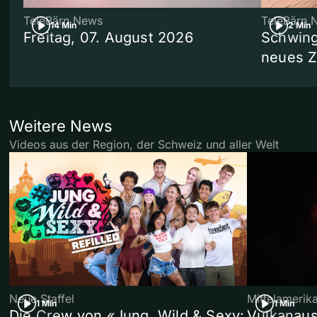
TeleBärn News
TeleBärn 
14 Min
2 Min
Freitag, 07. August 2026
Schwing
neues 
Weitere News
Videos aus der Region, der Schweiz und aller Welt
Neue Staffel
Mittelamerik
1 Min
1 Min
Die Crew von «Jung, Wild & Sexy:
Vulkanaus