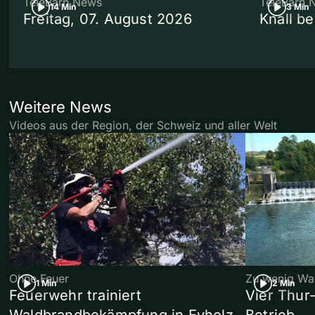
TeleBärn News
TeleBärn 
14 Min
3 Min
Freitag, 07. August 2026
Knall b
Weitere News
Videos aus der Region, der Schweiz und aller Welt
Ohne Feuer
Zu wenig Wa
1 Min
2 Min
Feuerwehr trainiert
Vier Thur