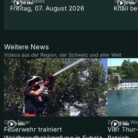
TeleBärn News
TeleBärn 
14 Min
3 Min
Freitag, 07. August 2026
Knall b
Weitere News
Videos aus der Region, der Schweiz und aller Welt
Ohne Feuer
Zu wenig Wa
1 Min
2 Min
Feuerwehr trainiert
Vier Thur