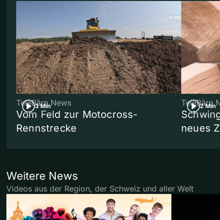
TeleBärn News
TeleBärn 
3 Min
2 Min
Vom Feld zur Motocross-
Schwing
Rennstrecke
neues 
Weitere News
Videos aus der Region, der Schweiz und aller Welt