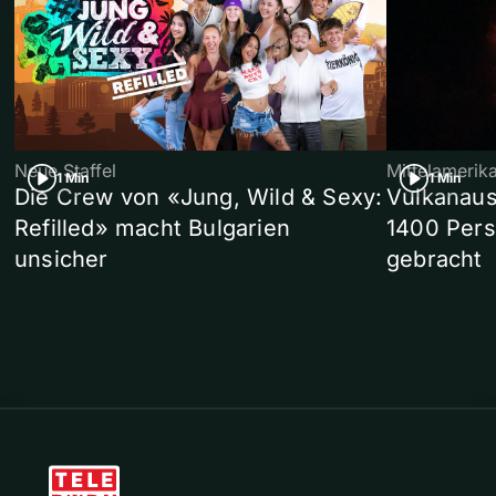
Neue Staffel
Mittelamerik
1 Min
1 Min
Die Crew von «Jung, Wild & Sexy:
Vulkanaus
Refilled» macht Bulgarien
1400 Pers
unsicher
gebracht