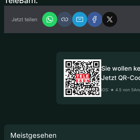
TeleBärn.
Jetzt teilen
Sie wollen k
Jetzt QR-Co
iOS: ★ 4.5 von 5
And
Meistgesehen