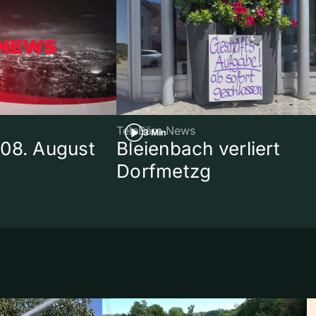
TeleBärn News
3 Min
08. August
Bleienbach verliert
Dorfmetzg