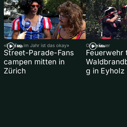
«Ein Tag im Jahr ist das okay»
Ohne Feuer
1 Min
1 Min
Street-Parade-Fans
Feuerwehr t
campen mitten in
Waldbrand
Zürich
g in Eyholz