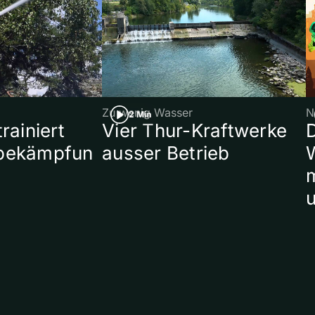
Zu wenig Wasser
N
2 Min
rainiert
Vier Thur-Kraftwerke
bekämpfun
ausser Betrieb
W