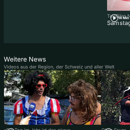
TeleBärn 
14 Min
Samstag
Weitere News
Videos aus der Region, der Schweiz und aller Welt