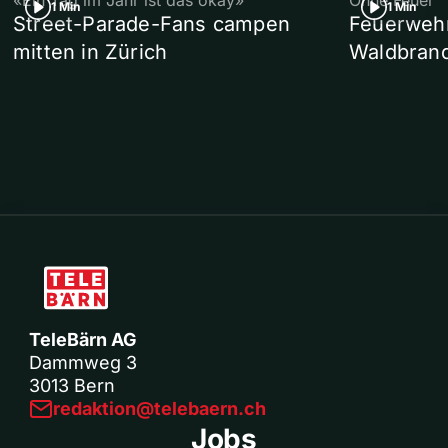
«Ein Tag im Jahr ist das okay»
Ohne Feuer
1 Min
1 Min
Street-Parade-Fans campen
Feuerwehr 
mitten in Zürich
Waldbrand
TeleBärn AG
Dammweg 3
3013 Bern
redaktion@telebaern.ch
Jobs