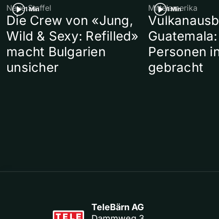
Neue Staffel
Mittelamerika
1 Min
1 Min
Die Crew von «Jung,
Vulkanausb
Wild & Sexy: Refilled»
Guatemala:
macht Bulgarien
Personen in
unsicher
gebracht
TeleBärn AG
Dammweg 3