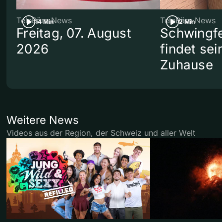
TeleBärn News
TeleBärn News
14 Min
2 Min
Freitag, 07. August
Schwingf
2026
findet se
Zuhause
Weitere News
Videos aus der Region, der Schweiz und aller Welt