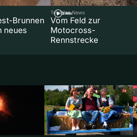
TeleBärn News
3 Min
est-Brunnen
Vom Feld zur
in neues
Motocross-
Rennstrecke