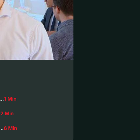
,…
1 Min
…
2 Min
n…
6 Min