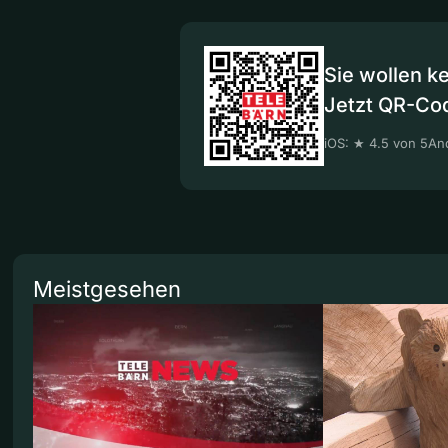
Sie wollen k
Jetzt QR-Co
iOS: ★ 4.5 von 5
And
Meistgesehen