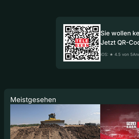
Sie wollen k
Jetzt QR-Co
iOS: ★ 4.5 von 5
And
Meistgesehen