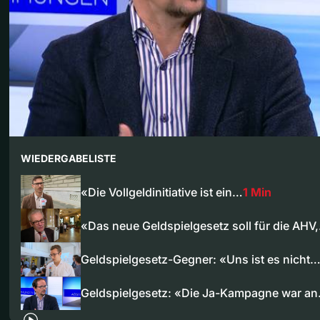
WIEDERGABELISTE
«Die Vollgeldinitiative ist ein…
1 Min
«Das neue Geldspielgesetz soll für die AHV
Geldspielgesetz-Gegner: «Uns ist es nicht
Geldspielgesetz: «Die Ja-Kampagne war a