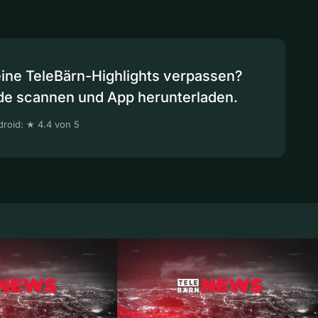
eine TeleBärn-Highlights verpassen?
de scannen und App herunterladen.
roid: ★ 4.4 von 5