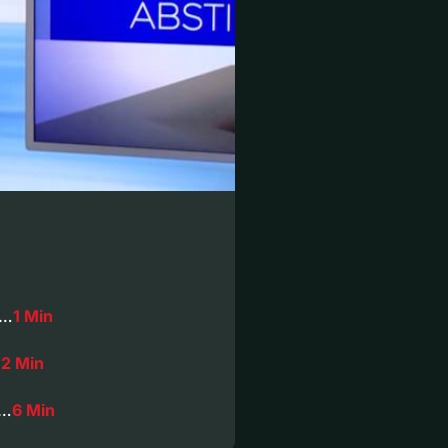
,…
1 Min
…
2 Min
n…
6 Min