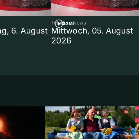
TeleBärn News
20 Min
g, 6. August
Mittwoch, 05. August
2026