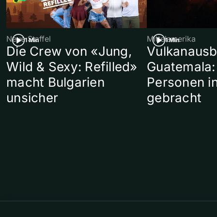
Neue Staffel
Mittelamerika
1 Min
1 Min
Die Crew von «Jung,
Vulkanausb
Wild & Sexy: Refilled»
Guatemala:
macht Bulgarien
Personen in
unsicher
gebracht