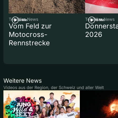
TeleBärn News
TeleBärn News
3 Min
15 Min
Vom Feld zur
Donnersta
Motocross-
2026
Rennstrecke
Weitere News
Videos aus der Region, der Schweiz und aller Welt