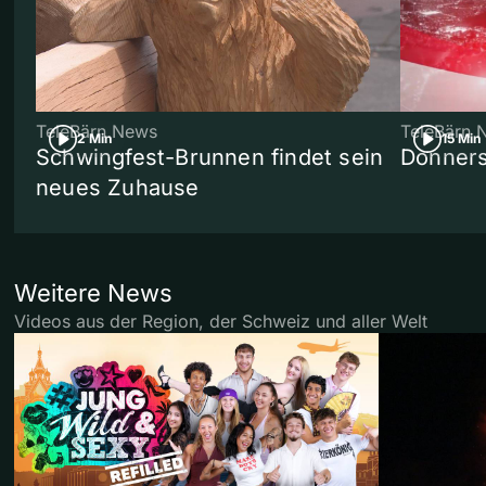
TeleBärn News
TeleBärn 
2 Min
15 Min
Schwingfest-Brunnen findet sein
Donners
neues Zuhause
Weitere News
Videos aus der Region, der Schweiz und aller Welt