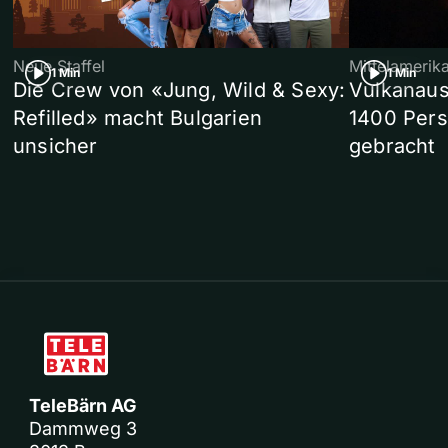
Neue Staffel
Mittelamerik
1 Min
1 Min
Die Crew von «Jung, Wild & Sexy:
Vulkanaus
Refilled» macht Bulgarien
1400 Pers
unsicher
gebracht
TeleBärn AG
Dammweg 3