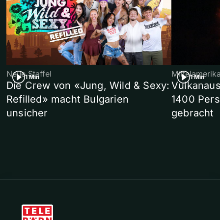
Neue Staffel
Mittelamerik
1 Min
1 Min
Die Crew von «Jung, Wild & Sexy:
Vulkanaus
Refilled» macht Bulgarien
1400 Pers
unsicher
gebracht