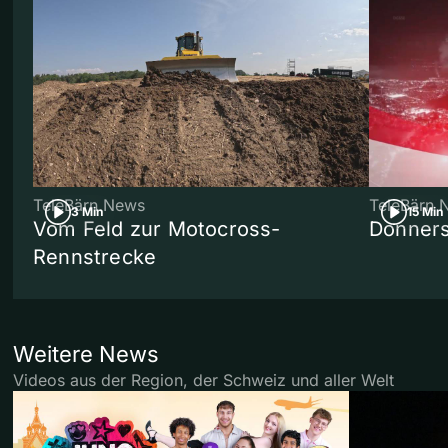
TeleBärn News
TeleBärn 
3 Min
15 Min
Vom Feld zur Motocross-
Donners
Rennstrecke
Weitere News
Videos aus der Region, der Schweiz und aller Welt