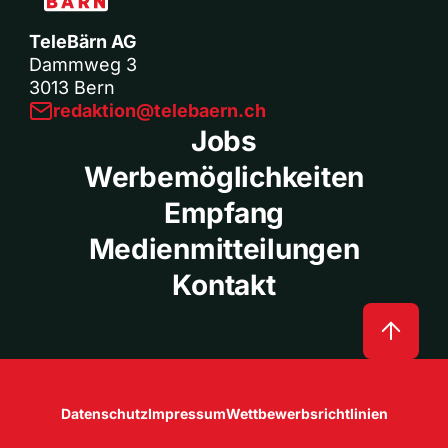
TeleBärn AG
Dammweg 3
3013 Bern
redaktion@telebaern.ch
Jobs
Werbemöglichkeiten
Empfang
Medienmitteilungen
Kontakt
Datenschutz
Impressum
Wettbewerbsrichtlinien