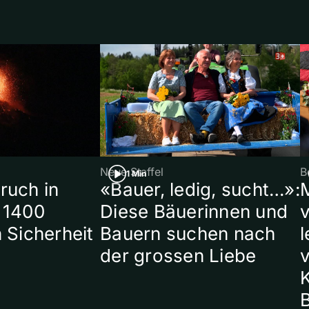
Neue Staffel
B
1 Min
ruch in
«Bauer, ledig, sucht…»:
 1400
Diese Bäuerinnen und
 Sicherheit
Bauern suchen nach
l
der grossen Liebe