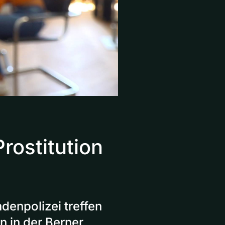
rostitution
denpolizei treffen
n in der Berner