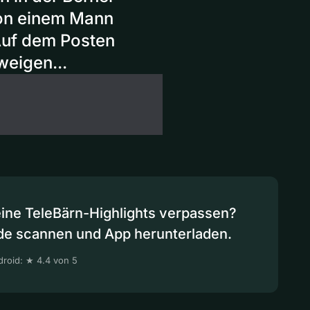
 von einem Mann
 Auf dem Posten
weigen...
eine TeleBärn-Highlights verpassen?
de scannen und App herunterladen.
roid: ★ 4.4 von 5