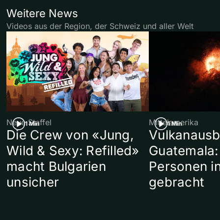
Weitere News
Videos aus der Region, der Schweiz und aller Welt
Neue Staffel
Mittelamerika
1 Min
1 Min
Die Crew von «Jung,
Vulkanausb
Wild & Sexy: Refilled»
Guatemala:
macht Bulgarien
Personen in
unsicher
gebracht