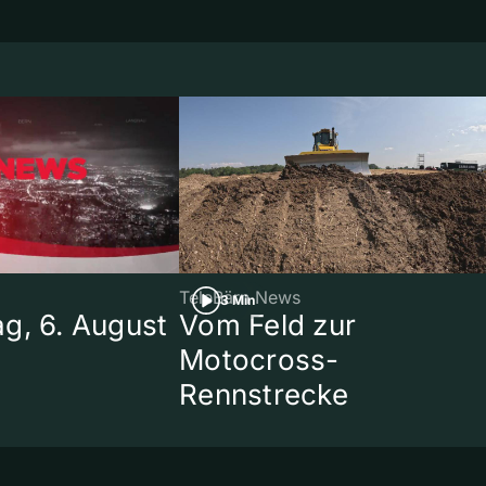
TeleBärn News
3 Min
g, 6. August
Vom Feld zur
Motocross-
Rennstrecke