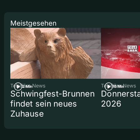
Meistgesehen
TeleBärn News
TeleBärn News
2 Min
15 Min
Schwingfest-Brunnen
Donnersta
findet sein neues
2026
Zuhause