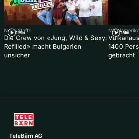
Neue Staffel
Mittelamerik
1 Min
1 Min
Die Crew von «Jung, Wild & Sexy:
Vulkanaus
Refilled» macht Bulgarien
1400 Pers
unsicher
gebracht
TeleBärn AG