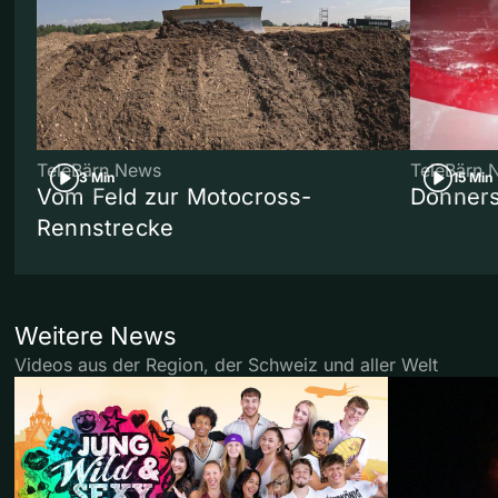
TeleBärn News
TeleBärn 
3 Min
15 Min
Vom Feld zur Motocross-
Donners
Rennstrecke
Weitere News
Videos aus der Region, der Schweiz und aller Welt