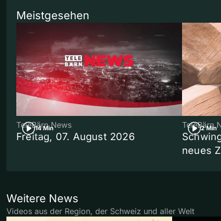
Meistgesehen
TeleBärn News
TeleBärn 
14 Min
2 Min
Freitag, 07. August 2026
Schwing
neues 
Weitere News
Videos aus der Region, der Schweiz und aller Welt