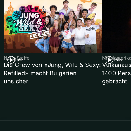
Neue Staffel
Mittelamerik
1 Min
1 Min
Die Crew von «Jung, Wild & Sexy:
Vulkanaus
Refilled» macht Bulgarien
1400 Pers
unsicher
gebracht