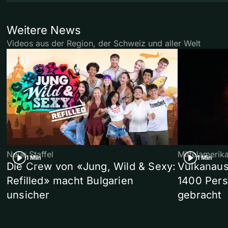
Weitere News
Videos aus der Region, der Schweiz und aller Welt
Neue Staffel
Mittelamerik
1 Min
1 Min
Die Crew von «Jung, Wild & Sexy:
Vulkanaus
Refilled» macht Bulgarien
1400 Pers
unsicher
gebracht