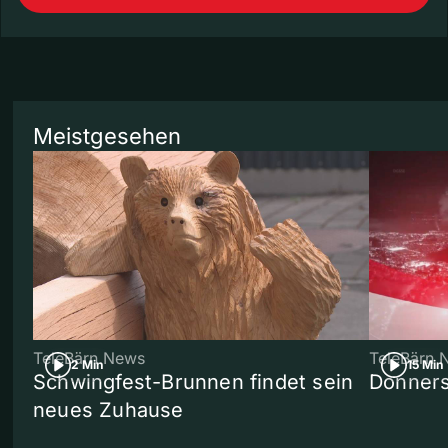
Meistgesehen
TeleBärn News
TeleBärn 
2 Min
15 Min
Schwingfest-Brunnen findet sein
Donners
neues Zuhause