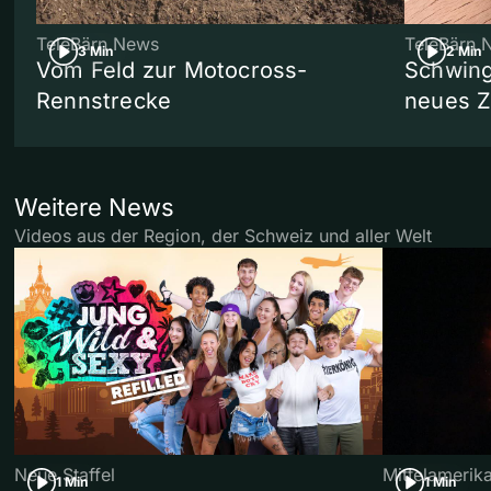
TeleBärn News
TeleBärn 
3 Min
2 Min
Vom Feld zur Motocross-
Schwing
Rennstrecke
neues 
Weitere News
Videos aus der Region, der Schweiz und aller Welt
Neue Staffel
Mittelamerik
1 Min
1 Min