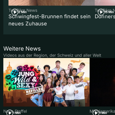
TeleBärn News
TeleBärn 
2 Min
15 Min
Schwingfest-Brunnen findet sein
Donners
neues Zuhause
Weitere News
Videos aus der Region, der Schweiz und aller Welt
Neue Staffel
Mittelamerik
1 Min
1 Min