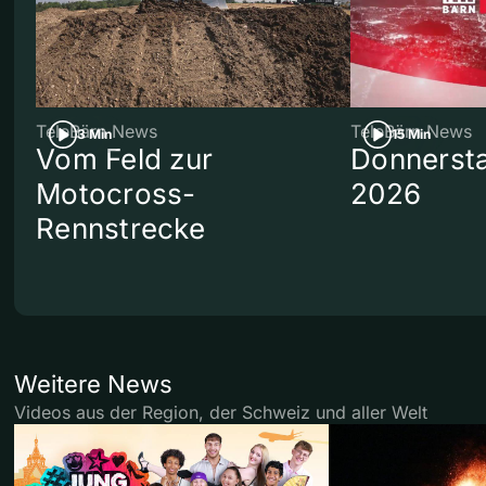
TeleBärn News
TeleBärn News
3 Min
15 Min
Vom Feld zur
Donnersta
Motocross-
2026
Rennstrecke
Weitere News
Videos aus der Region, der Schweiz und aller Welt