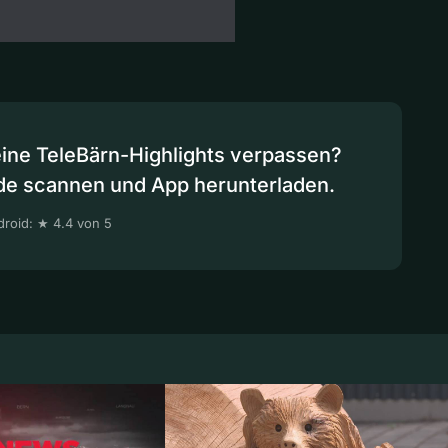
eine TeleBärn-Highlights verpassen?
de scannen und App herunterladen.
roid: ★ 4.4 von 5