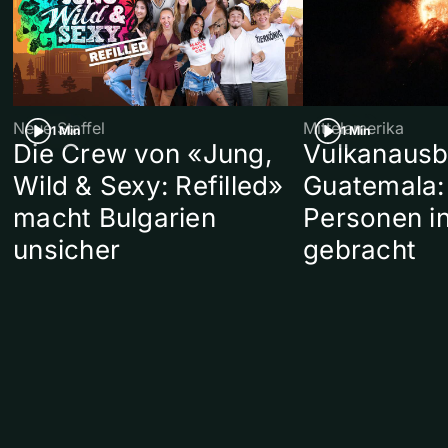
Neue Staffel
Mittelamerika
1 Min
1 Min
Die Crew von «Jung,
Vulkanausb
Wild & Sexy: Refilled»
Guatemala:
macht Bulgarien
Personen in
unsicher
gebracht