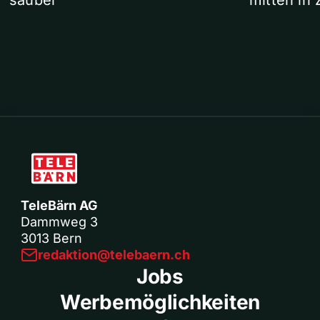
sauber
mitten in 
TeleBärn AG
Dammweg 3
3013 Bern
redaktion@telebaern.ch
Jobs
Werbemöglichkeiten