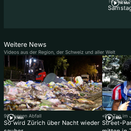
TeleBärn 
14 Min
Samstag
Weitere News
Videos aus der Region, der Schweiz und aller Welt
90 Tonnen Abfall
«Ein Tag im 
1 Min
1 Min
So wird Zürich über Nacht wieder
Street-P