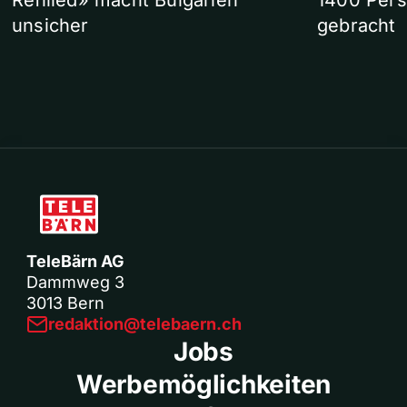
Refilled» macht Bulgarien
1400 Pers
unsicher
gebracht
TeleBärn AG
Dammweg 3
3013 Bern
redaktion@telebaern.ch
Jobs
Werbemöglichkeiten