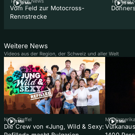
TeleBärn News
TeleBärn 
3 Min
15 Min
Vom Feld zur Motocross-
Donners
Rennstrecke
Weitere News
Videos aus der Region, der Schweiz und aller Welt
Neue Staffel
Mittelamerik
1 Min
1 Min
Die Crew von «Jung, Wild & Sexy:
Vulkanaus