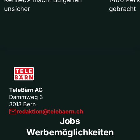
Refilled» macht Bulgarien
1400 Pers
unsicher
gebracht
TeleBärn AG
Dammweg 3
3013 Bern
redaktion@telebaern.ch
Jobs
Werbemöglichkeiten