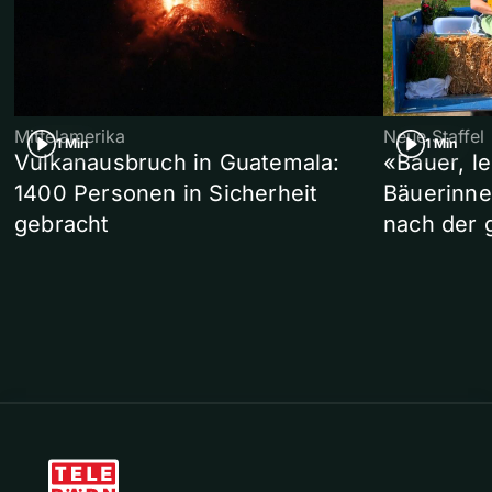
Mittelamerika
Neue Staffel
1 Min
1 Min
Vulkanausbruch in Guatemala:
«Bauer, l
1400 Personen in Sicherheit
Bäuerinne
gebracht
nach der 