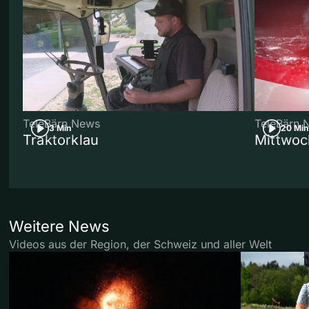
TeleBärn News
TeleBärn 
3 Min
20 Min
Traktorklau
Mittwoc
Weitere News
Videos aus der Region, der Schweiz und aller Welt