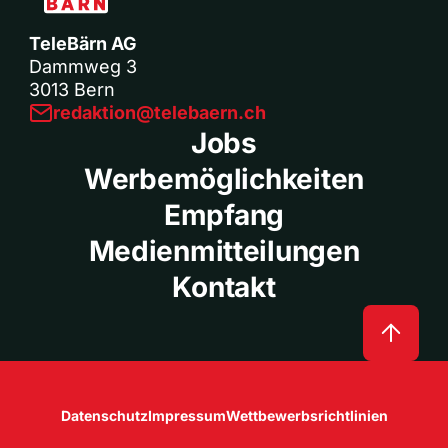
TeleBärn AG
Dammweg 3
3013 Bern
redaktion@telebaern.ch
Jobs
Werbemöglichkeiten
Empfang
Medienmitteilungen
Kontakt
Datenschutz
Impressum
Wettbewerbsrichtlinien