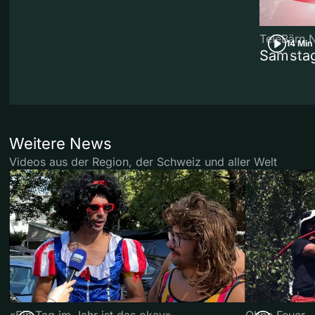
TeleBärn 
14 Min
Samstag
Weitere News
Videos aus der Region, der Schweiz und aller Welt