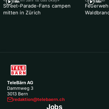
«Ein Tag im Jahr ist das okay»
Ohne Feuer
1 Min
1 Min
Street-Parade-Fans campen
Feuerwehr 
mitten in Zürich
Waldbrand
TeleBärn AG
Dammweg 3
3013 Bern
redaktion@telebaern.ch
Jobs