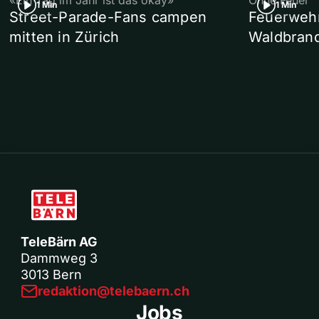
«Ein Tag im Jahr ist das okay»
Ohne Feuer
1 Min
1 Min
Street-Parade-Fans campen
Feuerwehr 
mitten in Zürich
Waldbrand
TeleBärn AG
Dammweg 3
3013 Bern
redaktion@telebaern.ch
Jobs