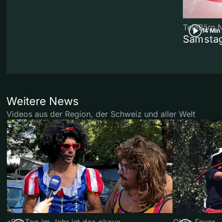
TeleBärn 
14 Min
Samstag
Weitere News
Videos aus der Region, der Schweiz und aller Welt