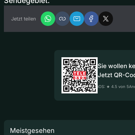
Sendegebiet.
Jetzt teilen
Sie wollen k
Jetzt QR-Co
iOS: ★ 4.5 von 5
And
Meistgesehen