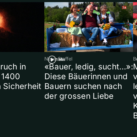
Neue Staffel
B
1 Min
ruch in
«Bauer, ledig, sucht…»:
 1400
Diese Bäuerinnen und
 Sicherheit
Bauern suchen nach
l
der grossen Liebe