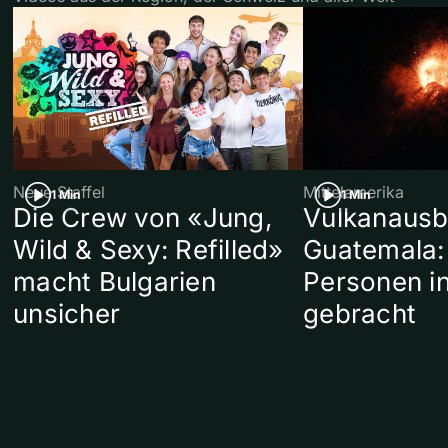
Neue Staffel
Mittelamerika
1 Min
1 Min
Die Crew von «Jung,
Vulkanausb
Wild & Sexy: Refilled»
Guatemala:
macht Bulgarien
Personen in
unsicher
gebracht