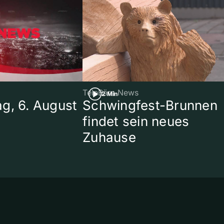
TeleBärn News
2 Min
g, 6. August
Schwingfest-Brunnen
findet sein neues
Zuhause