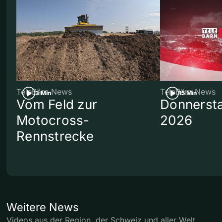
TeleBärn News
TeleBärn News
3 Min
15 Min
Vom Feld zur
Donnersta
Motocross-
2026
Rennstrecke
Weitere News
Videos aus der Region, der Schweiz und aller Welt