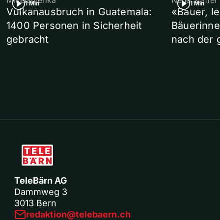
Mittelamerika
Neue Staffel
1 Min
1 Min
Vulkanausbruch in Guatemala:
«Bauer, l
1400 Personen in Sicherheit
Bäuerinne
gebracht
nach der 
TeleBärn AG
Dammweg 3
3013 Bern
redaktion@telebaern.ch