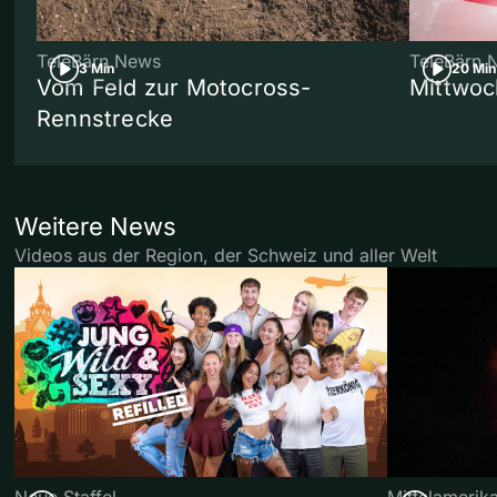
TeleBärn News
TeleBärn 
3 Min
20 Min
Vom Feld zur Motocross-
Mittwoc
Rennstrecke
Weitere News
Videos aus der Region, der Schweiz und aller Welt