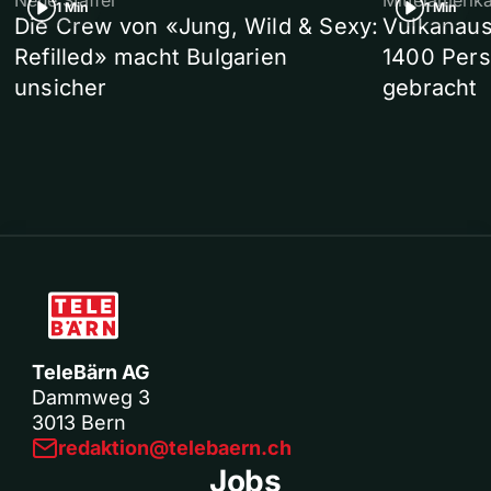
Neue Staffel
Mittelamerik
1 Min
1 Min
Die Crew von «Jung, Wild & Sexy:
Vulkanaus
Refilled» macht Bulgarien
1400 Pers
unsicher
gebracht
TeleBärn AG
Dammweg 3
3013 Bern
redaktion@telebaern.ch
Jobs